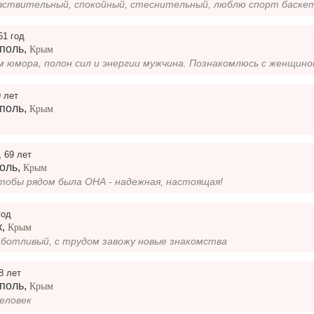
61 год
поль
,
Крым
9 лет
поль
,
Крым
,
69 лет
оль
,
Крым
чтобы рядом была ОНА - надежная, настоящая!
год
к
,
Крым
аботливый, с трудом завожу новые знакомства
8 лет
поль
,
Крым
еловек