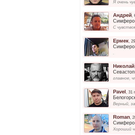
Андрей
,
Симферо
Ермек
,
2
Симферо
.
Николай
Севастоп
главное, 
Pavel
,
31 
Белогорс
Верный, з
Roman
,
2
Симферо
Хороший ч