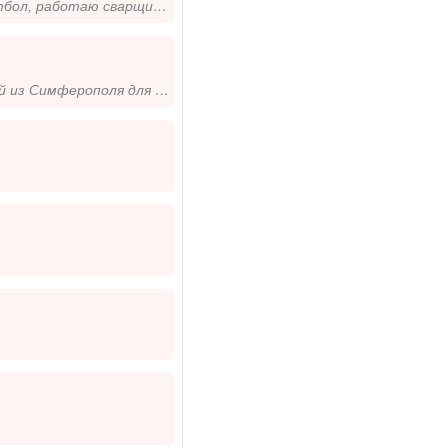
Я очень чувствительный, спокойный, стеснительный, люблю спорт баскетбол, работаю сварщиком. Живу с родителями. Хочу найт...
С чувством юмора, полон сил и энергии мужчина. Познакомлюсь с женщиной из Симферополя для длительных отношений и создани...