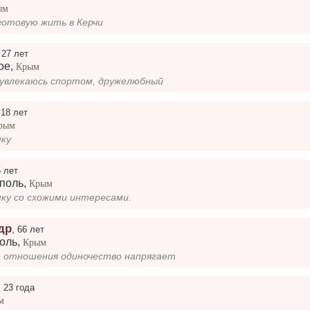
ым
отовую жить в Керчи
,
27 лет
ое
,
Крым
увлекаюсь спортом, дружелюбный
,
18 лет
рым
шку
5 лет
поль
,
Крым
ку со схожими интересами.
др
,
66 лет
оль
,
Крым
 отношения одиночество напрягает
,
23 года
м