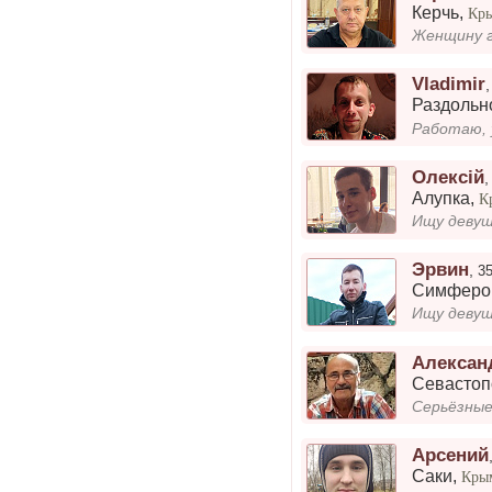
Керчь
,
Кр
Женщину г
Vladimir
Раздольн
Работаю, 
Олексій
Алупка
,
К
Ищу деву
Эрвин
,
3
Симферо
Ищу девуш
Алексан
Севастоп
Серьёзные
Арсений
Саки
,
Кры