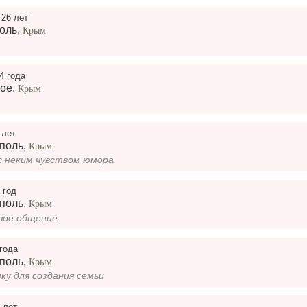
,
26 лет
оль
,
Крым
4 года
ое
,
Крым
 лет
поль
,
Крым
с неким чувством юмора
 год
поль
,
Крым
ое общение.
 года
поль
,
Крым
ку для создания семьи
 лет