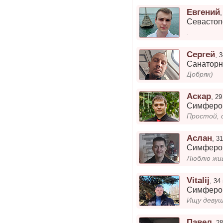
Евгений
Севастоп
.
Cергей
,
3
Санаторн
Добряк)
Аскар
,
29
Симферо
Простой, 
Аслан
,
31
Симферо
Люблю жив
Vitalij
,
34
Симферо
Ищу девуш
Павел
,
28