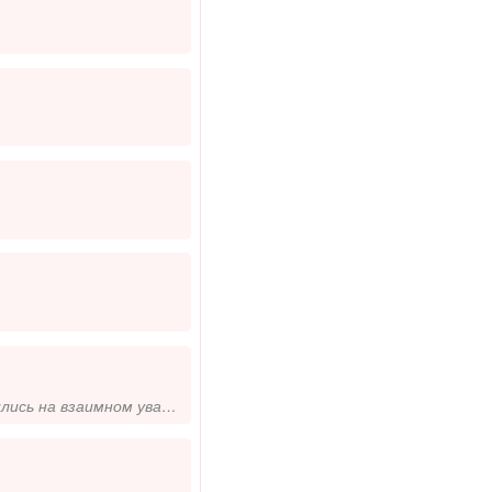
Я ищу что-то настоящее и значимое. Мне важно, чтобы отношения строились на взаимном уважении, доверии и искренности. Люб...