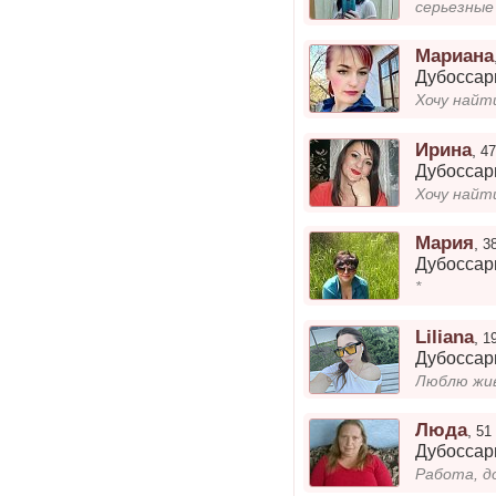
серьезны
Мариана
Дубосса
Ирина
,
47
Дубосса
Хочу найт
Мария
,
3
Дубосса
*
Liliana
,
1
Дубосса
Люблю жив
Люда
,
51
Дубосса
Работа, д