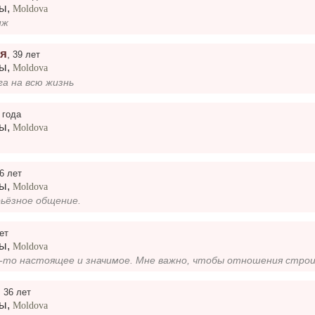
ры
,
Moldova
иж
я
,
39 лет
ры
,
Moldova
га на всю жизнь
 года
ры
,
Moldova
6 лет
ры
,
Moldova
рьёзное общение.
ет
ры
,
Moldova
,
36 лет
ры
,
Moldova