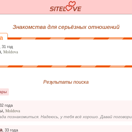
Знакомства для серьёзных отношений
a
,
31 год
u,
Moldova
Результаты поиска
сары
32 года
ры
,
Moldova
а
,
33 года