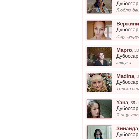
Дубосса
Люблю дв
Вержини
Дубосса
Ищу супру
Марго
,
33
Дубосса
злюука
Madina
,
3
Дубосса
Только се
Yana
,
36 л
Дубосса
Зинаида
Дубосса