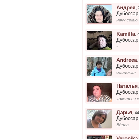
Андрея
,
Дубосса
начу семю
Kamilla
,
Дубосса
-
Andreea
Дубосса
одинокая
Наталья
Дубосса
хочеться 
Дарья
,
44
Дубосса
Вдова
Veronika