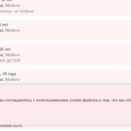
ры
,
Moldova
ёзная, но добрая
0 лет
ры
,
Moldova
26 лет
ры
,
Moldova
ИХ ДEТEЙ
а
,
43 года
ры
,
Moldova
0 лет
 вы соглашаетесь с использованием cookie-файлов и тем, что мы
ры
,
Moldova
го половина 49-52 лет
лении услуг