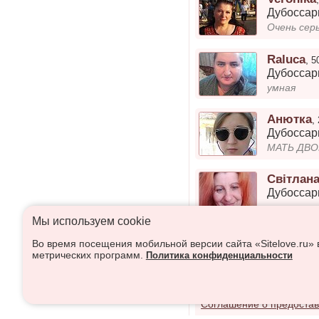
Дубосса
Очень серь
Raluca
,
5
Дубосса
умная
Анютка
,
Дубосса
МАТЬ ДВО
Світлан
Дубосса
зая
Мы используем сookie
Lariska
,
6
Во время посещения мобильной версии сайта «Sitelove.ru»
Дубосса
метрических программ.
Политика конфиденциальности
ищу второ
Соглашение о предостав