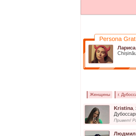
Persona Grat
Лариса
Chișină
Женщины
г. Дубос
Kristina
,
Дубосса
Людмил