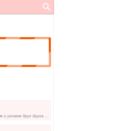
Привет! Рада познакомиться. Надеюсь, у тебя всё хорошо. Давай поговорим и узнаем друг друга получше....