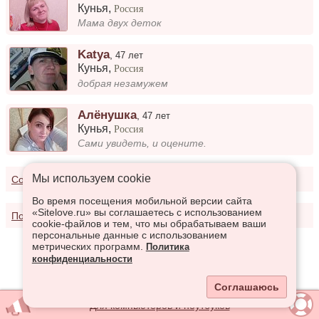
Кунья
,
Россия
Мама двух деток
Katya
,
47 лет
Кунья
,
Россия
добрая незамужем
Алёнушка
,
47 лет
Кунья
,
Россия
Сами увидеть, и оцените.
Мы используем сookie
Соглашение о предоставлении услуг
Во время посещения мобильной версии сайта
«Sitelove.ru» вы соглашаетесь с использованием
Политика конфиденциальности
cookie-файлов и тем, что мы обрабатываем ваши
персональные данные с использованием
метрических программ.
Политика
конфиденциальности
Соглашаюсь
Для компьютеров и ноутбуков