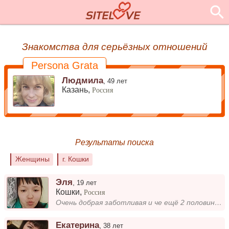
Знакомства для серьёзных отношений
Persona Grata
Людмила
,
49 лет
Казань,
Россия
Результаты поиска
Женщины
г. Кошки
Эля
,
19 лет
Кошки
,
Россия
Очень добрая заботливая и че ещё 2 половинку хочу с этим человеком я в жизни...
Екатерина
,
38 лет