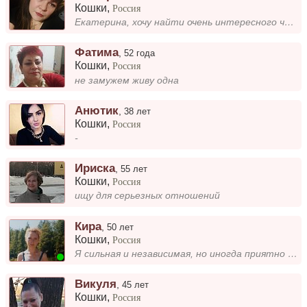
Кошки
,
Россия
Екатерина, хочу найти очень интересного человека
Фатима
,
52 года
Кошки
,
Россия
не замужем живу одна
Анютик
,
38 лет
Кошки
,
Россия
-
Ириска
,
55 лет
Кошки
,
Россия
ищу для серьезных отношений
Кира
,
50 лет
Кошки
,
Россия
Я сильная и независимая, но иногда приятно чувствовать рядом надежную опору. Хочется, чтобы в трудные моменты меня подде...
Викуля
,
45 лет
Кошки
,
Россия