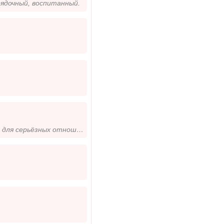
рядочный, воспитанный.
Люблю спокойный, семейный отдых. Хочу найти близкого по духу человека, для серьёзных отношений.