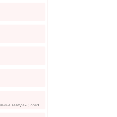
Характер спокойный, не конфликтный. Люблю и умею готовить замечательные завтраки, обеды и ужины. Надеюсь встретить надёж...