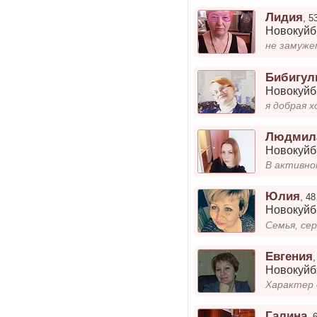
Лидия
,
5
Новокуй
не замуже
Бибигул
Новокуй
я добрая х
Людмил
Новокуй
В активно
Юлия
,
48
Новокуй
Семья, се
Евгения
Новокуй
Галина
,