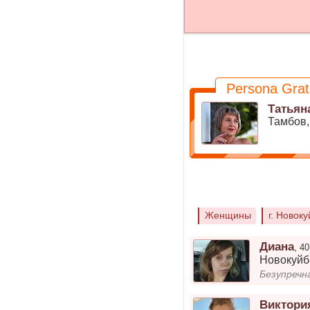
Persona Grat
Татьян
Тамбов
Женщины
г. Новок
Диана
,
40
Новокуй
Безупречн
Виктори