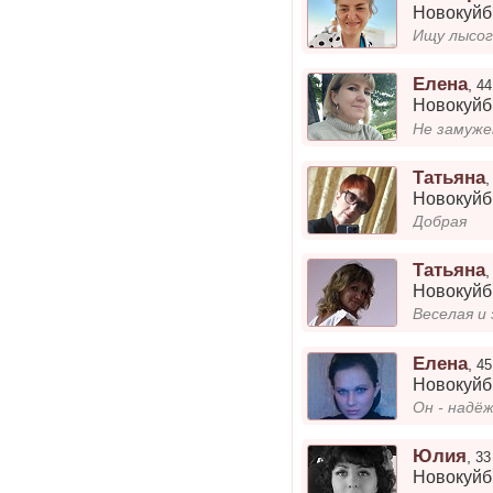
Новокуй
Ищу лысог
Елена
,
44
Новокуй
Не замуж
Татьяна
Новокуй
Добрая
Татьяна
Новокуй
Веселая и
Елена
,
45
Новокуй
Он - надё
Юлия
,
33
Новокуй