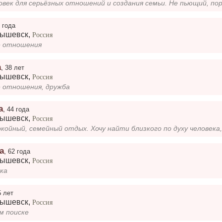
овек для серьёзных отношений и создания семьи. Не пьющий, по
 года
бышевск
,
Россия
е отношения
а
,
38 лет
бышевск
,
Россия
 отношения, дружба
а
,
44 года
бышевск
,
Россия
а
,
62 года
бышевск
,
Россия
ка
5 лет
бышевск
,
Россия
м поиске