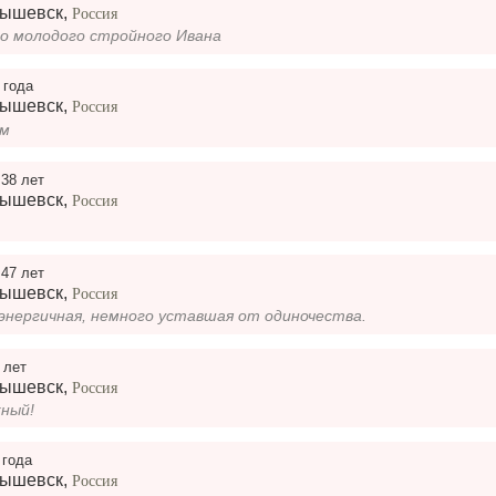
бышевск
,
Россия
о молодого стройного Ивана
 года
бышевск
,
Россия
ем
,
38 лет
бышевск
,
Россия
,
47 лет
бышевск
,
Россия
 энергичная, немного уставшая от одиночества.
 лет
бышевск
,
Россия
жный!
 года
бышевск
,
Россия