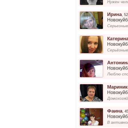
Нужен чел
Ирина
,
52
Новокуй
Серьезны
Катерин
Новокуй
Серьёзные
Антонин
Новокуй
Мариник
Новокуй
Домохозяй
Фаина
,
4
Новокуй
В активно