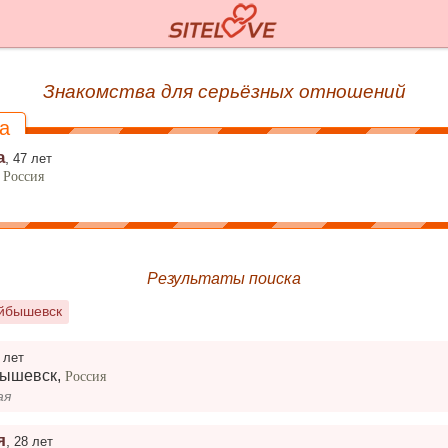
Знакомства для серьёзных отношений
a
а
,
47 лет
,
Россия
Результаты поиска
уйбышевск
 лет
бышевск
,
Россия
ая
я
,
28 лет