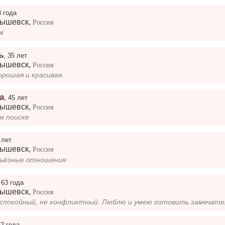
3 года
бышевск
,
Россия
м
ь
,
35 лет
бышевск
,
Россия
орошая и красивая.
а
,
45 лет
бышевск
,
Россия
м поиске
 лет
бышевск
,
Россия
рьёзные отношения
,
63 года
бышевск
,
Россия
62 года