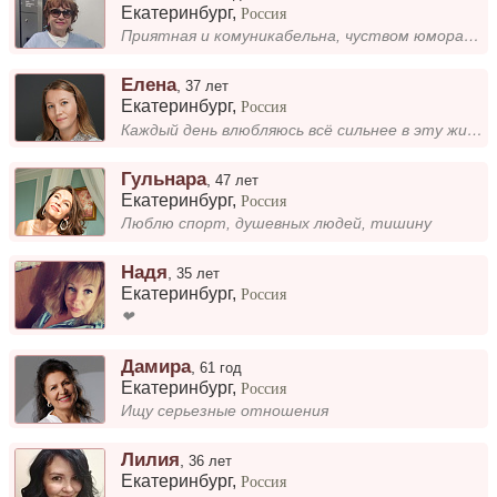
Екатеринбург
,
Россия
Приятная и комуникабельна, чуством юмора, люблю музыку, танцы, природу. Путешествия. Смотрю мужчин много, а толку ни как...
Елена
,
37 лет
Екатеринбург
,
Россия
Каждый день влюбляюсь всё сильнее в эту жизнь и удивительный мир вокруг ❤️ Жизнерадостная. Искренняя. Настоящая....
Гульнара
,
47 лет
Екатеринбург
,
Россия
Люблю спорт, душевных людей, тишину
Надя
,
35 лет
Екатеринбург
,
Россия
❤
Дамира
,
61 год
Екатеринбург
,
Россия
Ищу серьезные отношения
Лилия
,
36 лет
Екатеринбург
,
Россия