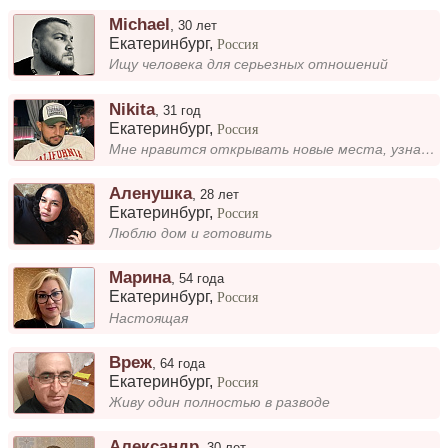
Michael
,
30 лет
Екатеринбург
,
Россия
Ищу человека для серьезных отношений
Nikita
,
31 год
Екатеринбург
,
Россия
Мне нравится открывать новые места, узнавать культуру и встречать интересных людей в путешествиях. Обожаю, когда приключ...
Аленушка
,
28 лет
Екатеринбург
,
Россия
Люблю дом и готовить
Марина
,
54 года
Екатеринбург
,
Россия
Настоящая
Вреж
,
64 года
Екатеринбург
,
Россия
Живу один полностью в разводе
Александр
,
30 лет