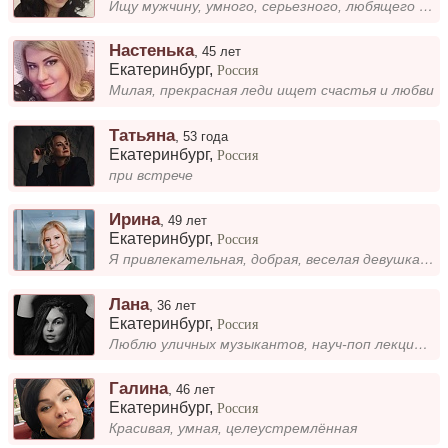
Ищу мужчину, умного, серьезного, любящего книги, фильмы и сериалы, игры. Я в разводе, есть сын. Люблю кофе и видеоигры....
Настенька
,
45 лет
Екатеринбург
,
Россия
Милая, прекрасная леди ищет счастья и любви
Татьяна
,
53 года
Екатеринбург
,
Россия
при встрече
Ирина
,
49 лет
Екатеринбург
,
Россия
Я привлекательная, добрая, веселая девушка. Познакомлюсь с надёжным, добрым, умным мужчиной для создания семьи.
Лана
,
36 лет
Екатеринбург
,
Россия
Люблю уличных музыкантов, науч-поп лекции, книги и сериалы - всё, где есть история.
Галина
,
46 лет
Екатеринбург
,
Россия
Красивая, умная, целеустремлённая