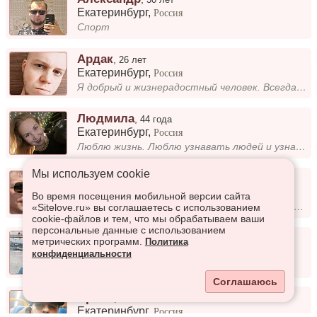
Екатеринбург
,
Россия
Спорт
Ардак
,
26 лет
Екатеринбург
,
Россия
Я добрый и жизнерадостный человек. Всегда стараюсь видеть позитив в жизни и делиться им с окружающими. Мне нравится, ког...
Людмила
,
44 года
Екатеринбург
,
Россия
Люблю жизнь. Люблю узнавать людей и узнавать в них себя. О себе Творческая натура, интересуюсь самопознания и развитием...
Мы используем сookie
Юрий
,
37 лет
Екатеринбург
,
Россия
Во время посещения мобильной версии сайта
Добрый, общительный, разносторонний человек, ищу половинку, с которой будет интересно проводить время. Возраст всего лиш...
«Sitelove.ru» вы соглашаетесь с использованием
cookie-файлов и тем, что мы обрабатываем ваши
персональные данные с использованием
Максим
,
35 лет
метрических программ.
Политика
Екатеринбург
,
Россия
конфиденциальности
: )
Соглашаюсь
Артем
,
39 лет
Екатеринбург
,
Россия