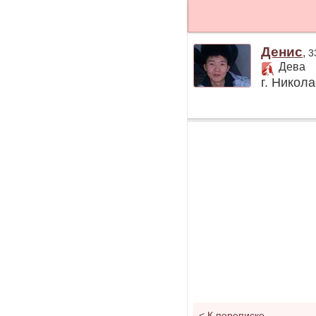
Денис
,
3
Дева
г. Никол
<
К переписке