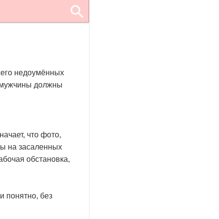
всего недоумённых
а мужчины должны
ачает, что фото,
ды на засаленных
рабочая обстановка,
и понятно, без