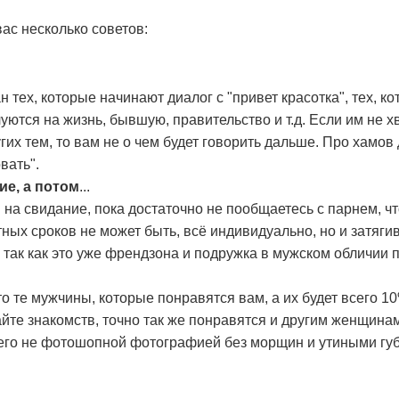
ас несколько советов:
н тех, которые начинают диалог с "привет красотка", тех, к
уются на жизнь, бывшую, правительство и т.д. Если им не х
гих тем, то вам не о чем будет говорить дальше. Про хамов
вать".
е, а потом
...
 на свидание, пока достаточно не пообщаетесь с парнем, чт
тных сроков не может быть, всё индивидуально, но и затяги
, так как это уже френдзона и подружка в мужском обличии 
то те мужчины, которые понравятся вам, а их будет всего 1
йте знакомств, точно так же понравятся и другим женщина
его не фотошопной фотографией без морщин и утиными гу