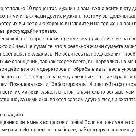
т только 10 процентов мужчин и вам нужно войти в эту де
 сотнями и тысячами других мужчин, поэтому вы должны заг
которых вы реально хорошо выглядите и не только на ваш в
ы, рассуждайте трезво
.
евушкой некоторое время прежде чем пригласите её на сви
то-то общее. Не думайте, что в реальной жизни сумеете заин
 переписка не задалась. Не ведитесь на предложения "пооб
ых же сообщений, так как скорее всего, вы нарвались на м
свои действия от модераторов и "обрабатывать" вас в укро
обывать в...", "собираю на мечту / лечение..." такие фразы 
пку "Пожаловаться" и "Заблокировать". Фильтруйте фотог
ости, их макияж, зачастую, стоит значительно больше, чем
тственно, за ними скрываются совсем другие люди и охотят
до свадьбы.
щение с интимных вопросов и точка! Если не понимаете поч
миться в Интернете и, тем более, найти вторую половинку.