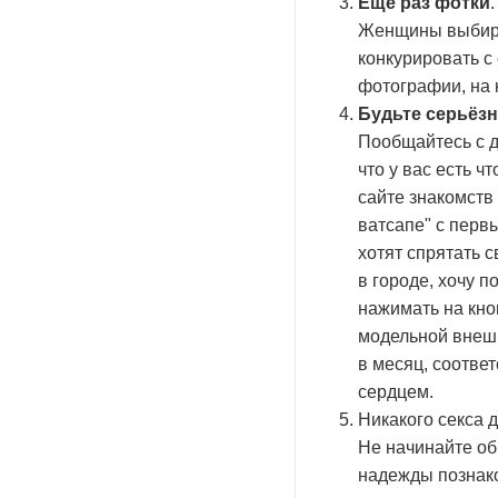
Ещё раз фотки
.
Женщины выбираю
конкурировать с
фотографии, на 
Будьте серьёзн
Пообщайтесь с д
что у вас есть ч
сайте знакомств
ватсапе" с перв
хотят спрятать 
в городе, хочу п
нажимать на кно
модельной внешн
в месяц, соотве
сердцем.
Никакого секса 
Не начинайте об
надежды познако