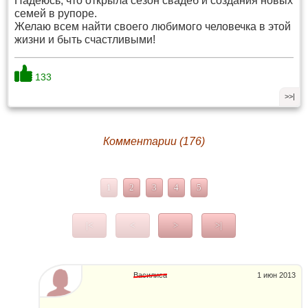
Надеюсь, что открыла сезон свадеб и создания новых
семей в рупоре.
Желаю всем найти своего любимого человечка в этой
жизни и быть счастливыми!
133
>>|
Комментарии (176)
1
2
3
4
5
|<
<
>
>|
Василиса
1 июн 2013