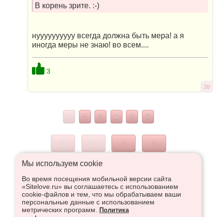
В корень зрите. :-)
нуууууууууу всегда должна быть мера! а я
иногда меры не знаю! во всем....
3
20
1
2
3
4
5
6
|<
<
>
>|
Мы используем сookie
Во время посещения мобильной версии сайта
Что высказаться в Рупор, необходимо войти или
«Sitelove.ru» вы соглашаетесь с использованием
зарегистрироваться:
cookie-файлов и тем, что мы обрабатываем ваши
персональные данные с использованием
метрических программ.
Политика