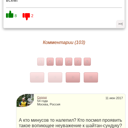
всем!
8
2
>>|
Комментарии (103)
1
2
3
4
5
6
|<
<
>
>|
Connor
11 июн 2017
54 года
Москва, Россия
А кто минусов то налепил? Кто посмел проявить
такое вопиющее неуважение к шайтан-сундуку?