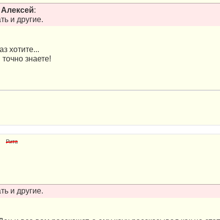
т
Алексей
:
ть и другие.
з хотите...
 точно знаете!
Рита
ть и другие.