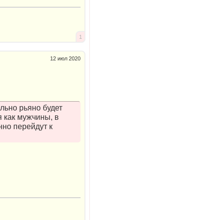
1
12 июл 2020
ильно рьяно будет
я как мужчины, в
нно перейдут к