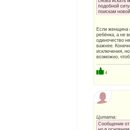
снова искать 
подобной ситу
поискам новой
Если женщина н
ребёнка, а не 
одиночество не
важнее. Конечн
исключения, но
возможно, чтоб
4
Цитата:
Сообщение о
но в основном