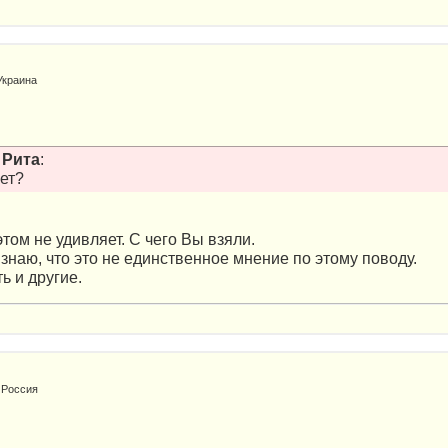
Украина
т
Рита
:
яет?
том не удивляет. С чего Вы взяли.
 знаю, что это не единственное мнение по этому поводу.
ь и другие.
 Россия