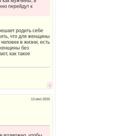
я как мужчины, в
нно перейдут к
решает родить себе
нить, что для женщины
человек в жизни, есть
 женщины без
ют, как такое
8
13 июл 2020
ое возможно, чтобы