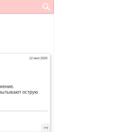
12 июл 2020
нение.
спытывают острую
>>|