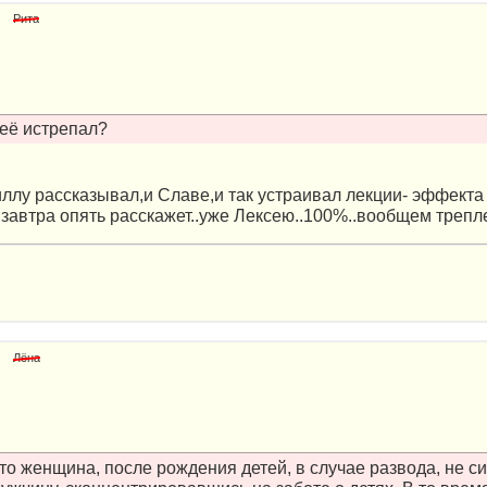
Рита
её истрепал?
риллу рассказывал,и Славе,и так устраивал лекции- эффекта
..завтра опять расскажет..уже Лексею..100%..вообщем трепл
Лёна
что женщина, после рождения детей, в случае развода, не с