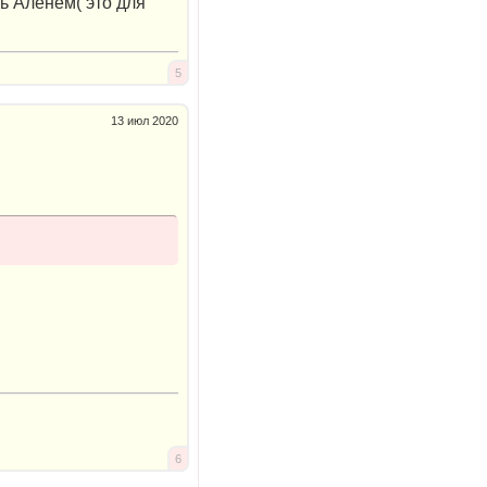
ть Аленем( это для
5
13 июл 2020
6