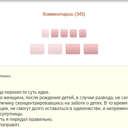
Комментарии (345)
1
2
3
4
5
|<
<
>
>|
Украина
 перенести суть идеи.
то женщина, после рождения детей, в случае развода, не си
ужчину, сконцентрировавшись на заботе о детях. В то время
ции, не смогут долго оставаться в одиночестве, и непремен
супутницы.
уть я передал правильно.
поправят.