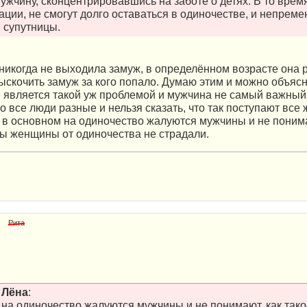
мужчину, сконцентрировавшись на заботе о детях. В то врем
ации, не смогут долго оставаться в одиночестве, и непреме
 супутницы.
икогда не выходила замуж, в определённом возрасте она 
выскочить замуж за кого попало. Думаю этим и можно объяс
 является такой уж проблемой и мужчина не самый важный 
о все люди разные и нельзя сказать, что так поступают все
 в основном на одиночество жалуются мужчины и не понима
ы женщины от одиночества не страдали.
Рита
т
Лёна
:
 на одиночество жалуются мужчины и не понимают, как так