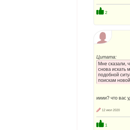
2
Цитата:
Мне сказали, 
снова искать 
подобной ситу
поискам новой
ииии? что вас 
12 июл 2020
1