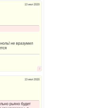
13 июл 2020
 ноль! не вразумил
ется
7
13 июл 2020
ильно рьяно будет