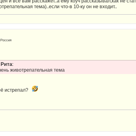
Ден и все вам расскажет..а ему коуч рассказывал,как не ста
трепательная тема)..если что-в 10-ку он не входит..
 Россия
т
Рита
:
очень животрепательная тема
её истрепал?