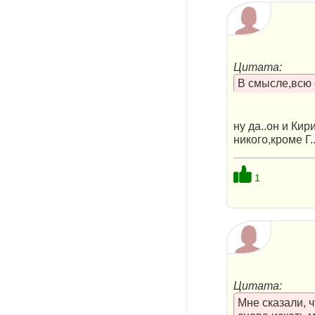
Цитата:
В смысле,всю 
ну да..он и Ки
никого,кроме Г
1
Цитата:
Мне сказали, 