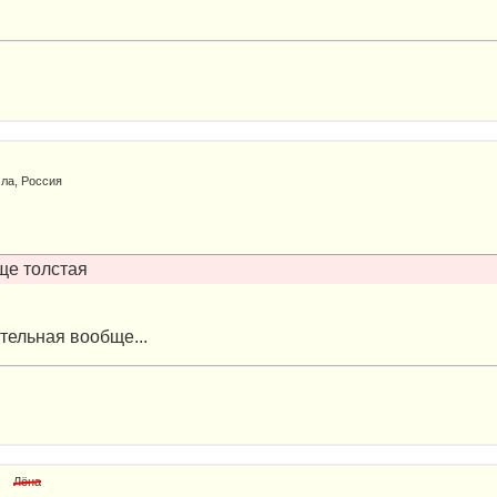
ла, Россия
ще толстая
ительная вообще...
Лёна