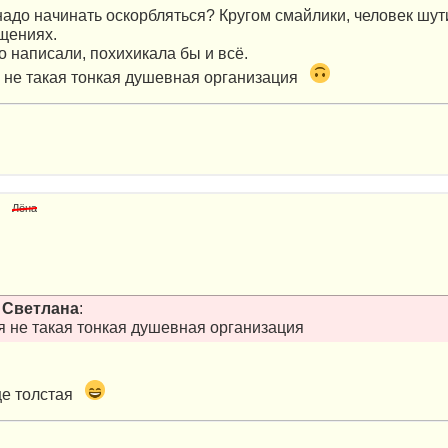
надо начинать оскорбляться? Кругом смайлики, человек шут
бщениях.
о написали, похихикала бы и всё.
 не такая тонкая душевная организация
Лёна
т
Светлана
:
я не такая тонкая душевная организация
ще толстая