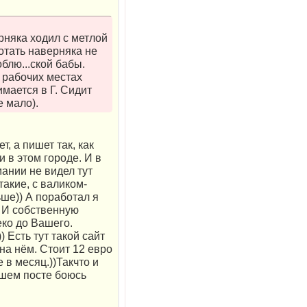
рняка ходил с метлой
ботать наверняка не
блю...ской бабы.
 рабочих местах
имается в Г. Сидит
е мало).
, а пишет так, как
и в этом городе. И в
мании не видел тут
акие, с валиком-
ьше)) А поработал я
. И собственную
еко до Вашего.
) Есть тут такой сайт
на нём. Стоит 12 евро
 в месяц.))Такчто и
ашем посте боюсь