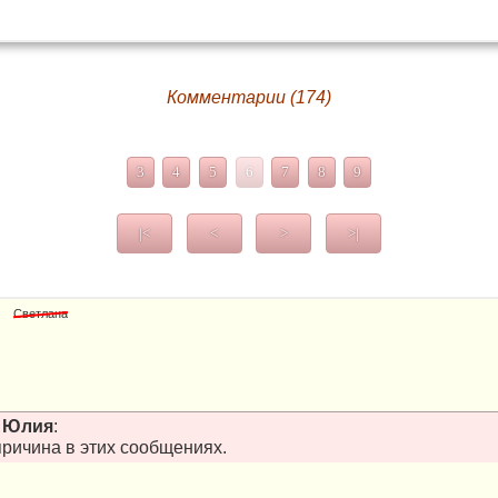
Комментарии (174)
3
4
5
6
7
8
9
|<
<
>
>|
Светлана
т
Юлия
:
причина в этих сообщениях.