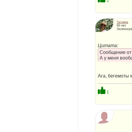
1
Татьяна
60 лет
Зеленогра
Цитата:
Сообщение о
А у меня вооб
Ага, бегемоты 
1