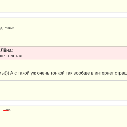
д, Россия
т
Лёна
:
ще толстая
мы))) А с такой уж очень тонкой так вообще в интернет стра
Лёна