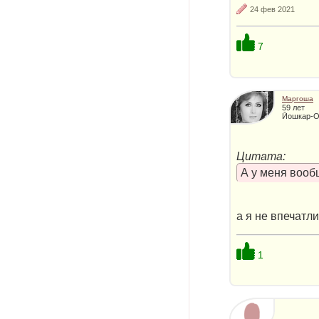
24 фев 2021
7
Маргоша
59 лет
Йошкар-О
Цитата:
А у меня вооб
а я не впечатл
1