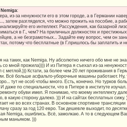
т
Nemiga
:
ра, из-за ненужности его в этом городе, а в Германии наве
.., затем разгляделся, что можно прожить на пособие, а ра
нализируйте его интеллект. Рассуждения, как базарной лизо
ниматься в Г., чем? На приличных должностях и престижных
йцев, а не безграмотных... Задайте ему вопрос, чем он зан
тах, потому что бесплатные (в Г.пришлось бы заплатить и н
 на таких, как Nemiga. Ну абсолютно ничего обо мне не знает
ь со мной прожила)))) И из Питера я съехал из-за ненужност
 с метлой.))) Кстати, за более чем 20 лет проживания в Гер
и. Всё больше асфальто-уборочные машины работают. Ну, т
ро... тут не особ чтобы много. Есть, конечно. Но турков бол
. И даже по специальности, что в Питере в институте изучал
ремонту обуви имел. Я понимаю, что моему интеллекту дал
, в какую сторону далеко. ))) И на сайтах бесплатных сижу. )
ает не во всех странах. В основном спортивне трансляции 
лачу сразу за год 120 евро. Так дешевле выходит, по десятке
ая Nemiga, ошиблись. Всё, замолкаю. А то в следующем В
ным маньяком. )))