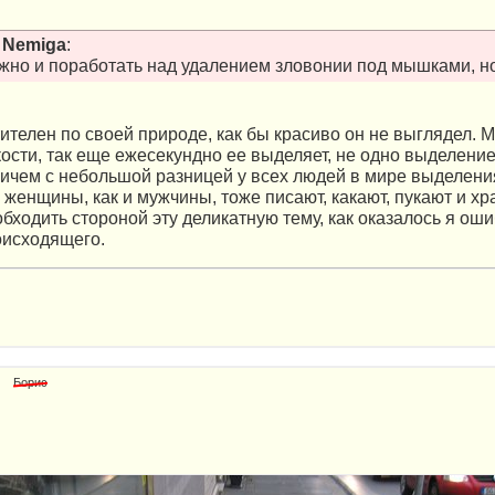
т
Nemiga
:
жно и поработать над удалением зловонии под мышками, но
ителен по своей природе, как бы красиво он не выглядел. М
кости, так еще ежесекундно ее выделяет, не одно выделение
ричем с небольшой разницей у всех людей в мире выделен
 женщины, как и мужчины, тоже писают, какают, пукают и хр
бходить стороной эту деликатную тему, как оказалось я оши
оисходящего.
Борис