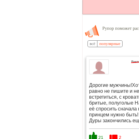
Рупор поможет рас
всё
популярные
Викт
Дорогие мужчины!Хот
равно не пишите и не
встретиться, с крова
бритые, полуголые На
её спросить сначала 
принцем нужно быть!
Дуры закончились ещё
21
2