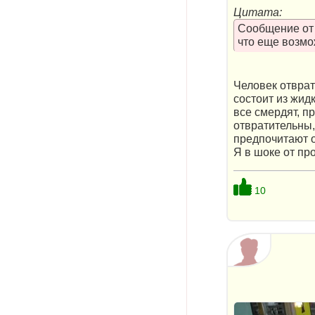
Цитата:
Сообщение о
что еще возмо
Человек отврат
состоит из жид
все смердят, п
отвратительны,
предпочитают о
Я в шоке от пр
10