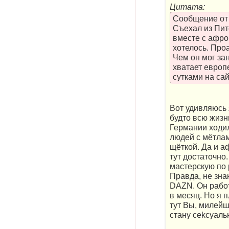
Цитата:
Сообщение о
Съехал из Пите
вместе с афро.
хотелось. Проа
Чем он мог за
хватает европе
сутками на сай
Вот удивляюсь я
будто всю жизн
Германии ходил
людей с мётлам
щёткой. Да и аф
тут достаточно
мастерскую по 
Правда, не знаю
DAZN. Он работ
в месяц. Но я п
тут Вы, милейш
стану cеkсуаль