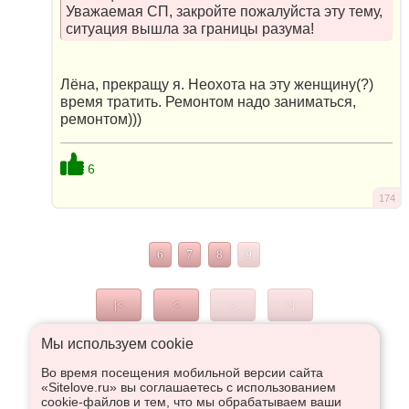
Уважаемая СП, закройте пожалуйста эту тему,
ситуация вышла за границы разума!
Лёна, прекращу я. Неохота на эту женщину(?)
время тратить. Ремонтом надо заниматься,
ремонтом)))
6
174
6
7
8
9
|<
<
>
>|
Мы используем сookie
Во время посещения мобильной версии сайта
Что высказаться в Рупор, необходимо войти или
«Sitelove.ru» вы соглашаетесь с использованием
зарегистрироваться:
cookie-файлов и тем, что мы обрабатываем ваши