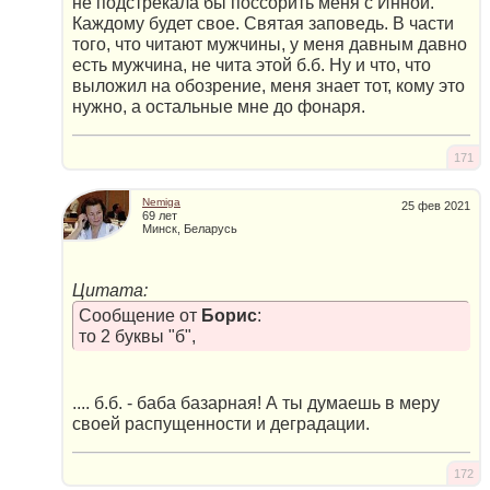
не подстрекала бы поссорить меня с Инной.
Каждому будет свое. Святая заповедь. В части
того, что читают мужчины, у меня давным давно
есть мужчина, не чита этой б.б. Ну и что, что
выложил на обозрение, меня знает тот, кому это
нужно, а остальные мне до фонаря.
171
Nemiga
25 фев 2021
69 лет
Минск, Беларусь
Цитата:
Сообщение от
Борис
:
то 2 буквы "б",
.... б.б. - баба базарная! А ты думаешь в меру
своей распущенности и деградации.
172