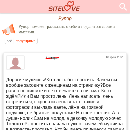
Рупор
Рупор поможет рассказать о себе и поделиться своими
мыслями.
всё
популярные
18 фев 2021
Виктория
Дорогие мужчины!Хотелось бы спросить. Зачем вы
вообще заходите к женщинам на страничку?Все
равно не пишите и не отвечаете на письма. Кого
ждём?Или Вам просто лень. Лень написать, лень
встретиться, с кровати лень встать, такие и
фотографии выкладываете, лёжа на грязной
подушке, не бритые, полуголые На шее крестик. А в
душе- нолик.Сам не молод, а девочку молодую хочет.
Только её спросить сначала нужно, зачем ей мужчина
в возрасте- противно. Чтобы иметь принцессу, самому