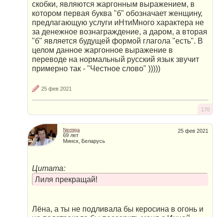
скобки, являются жаргонным выражением, в
котором первая буква "б" обозначает женщину,
предлагающую услуги иHтиMного характера не
за денежное вознаграждение, а даром, а вторая
"б" является будущей формой глагола "есть". В
целом данное жаргонное выражение в
переводе на нормальный русский язык звучит
примерно так - "Честное слово" )))))
25 фев 2021
170
Nemiga
25 фев 2021
69 лет
Минск, Беларусь
Цитата:
Лиля прекращай!
Лёна, а ты не подливала бы керосина в огонь и