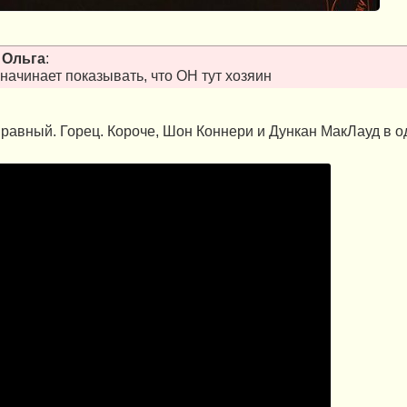
т
Ольга
:
и начинает показывать, что ОН тут хозяин
равный. Горец. Короче, Шон Коннери и Дункан МакЛауд в о