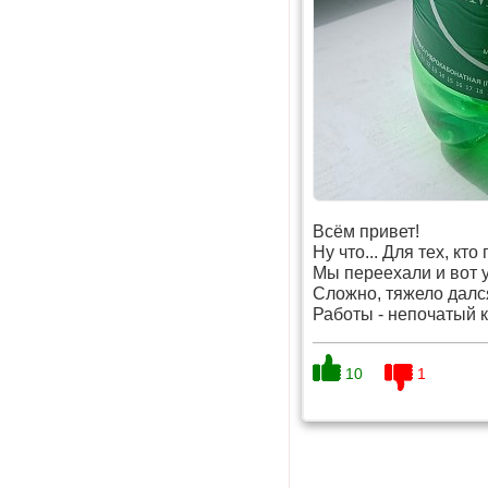
Всём привет!
Ну что... Для тех, кто
Мы переехали и вот 
Сложно, тяжело дался
Работы - непочатый кр
10
1