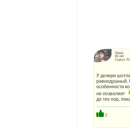
Ольга
60 лет
Сургут, Р
У дочери шотла
равнодушный. Н
особенности ко
не позволяет
до тех пор, пок
2