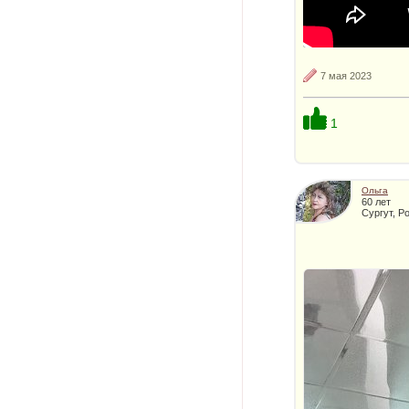
7 мая 2023
1
Ольга
60 лет
Сургут, Р