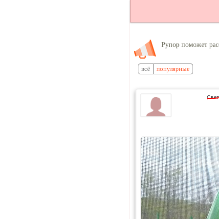
Рупор поможет рас
всё
популярные
Свет