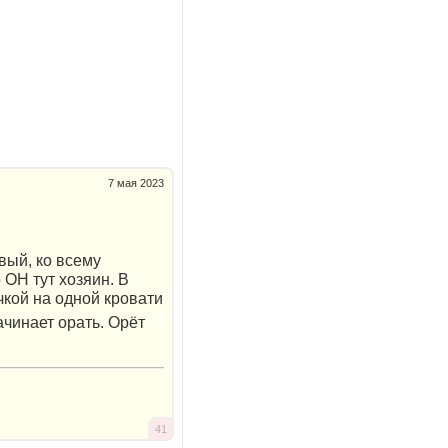
7 мая 2023
вый, ко всему
 ОН тут хозяин. В
чкой на одной кровати
ачинает орать. Орёт
41