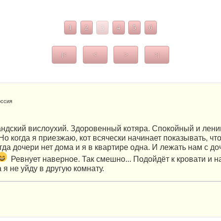
1
2
3
4
5
6
|<
<
>
>|
оссия
ндский вислоухий. Здоровенный котяра. Спокойный и лени
о когда я приезжаю, кот всячески начинает показывать, что
гда дочери нет дома и я в квартире одна. И лежать нам с до
Ревнует наверное. Так смешно... Подойдёт к кровати и н
а я не уйду в другую комнату.