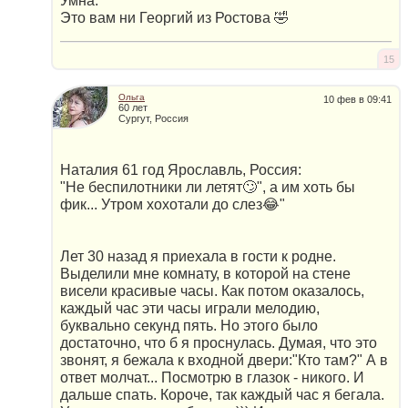
Умна.
Это вам ни Георгий из Ростова 🤣
15
Ольга
10 фев в 09:41
60 лет
Сургут, Россия
Наталия 61 год Ярославль, Россия:
"Не беспилотники ли летят🙄", а им хоть бы
фик... Утром хохотали до слез😂"
Лет 30 назад я приехала в гости к родне.
Выделили мне комнату, в которой на стене
висели красивые часы. Как потом оказалось,
каждый час эти часы играли мелодию,
буквально секунд пять. Но этого было
достаточно, что б я проснулась. Думая, что это
звонят, я бежала к входной двери:"Кто там?" А в
ответ молчат... Посмотрю в глазок - никого. И
дальше спать. Короче, так каждый час я бегала.