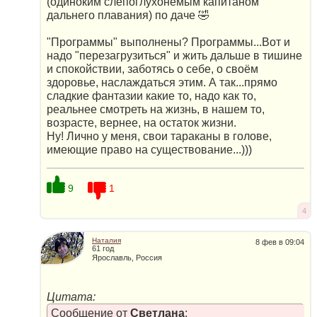
(одиноким слепоглухонемым капитаном
дальнего плавания) по даче 🤣
"Программы" выполнены? Программы...Вот и
надо "перезагрузиться" и жить дальше в тишине
и спокойствии, заботясь о себе, о своём
здоровье, наслаждаться этим. А так...прямо
сладкие фантазии какие то, надо как то,
реальнее смотреть на жизнь, в нашем то,
возрасте, вернее, на остаток жизни.
Ну! Лично у меня, свои тараканы в голове,
имеющие право на существование...)))
9
1
4
Наталия
8 фев в 09:04
61 год
Ярославль, Россия
Цитата:
Сообщение от
Светлана
: