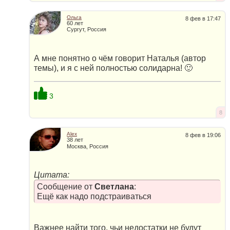
Ольга
8 фев в 17:47
60 лет
Сургут, Россия
А мне понятно о чём говорит Наталья (автор
темы), и я с ней полностью солидарна! 🙂
3
8
Alex
8 фев в 19:06
38 лет
Москва, Россия
Цитата:
Сообщение от
Светлана
:
Ещё как надо подстраиваться
Важнее найти того, чьи недостатки не будут