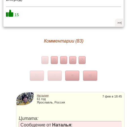
15
>>|
Комментарии (83)
1
2
3
4
5
|<
<
>
>|
Наталия
7 фев в 18:45
61 год
Ярославль, Россия
Цитата:
Сообщение от
Наталья
: