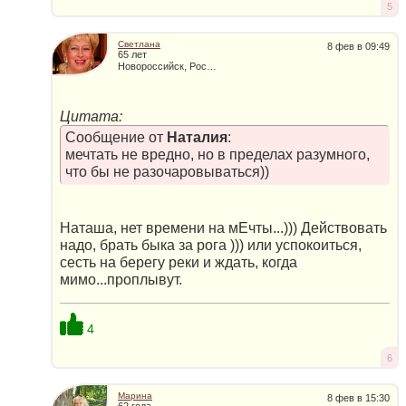
5
Светлана
8 фев в 09:49
65 лет
Новороссийск, Россия
Цитата:
Сообщение от
Наталия
:
мечтать не вредно, но в пределах разумного,
что бы не разочаровываться))
Наташа, нет времени на мЕчты...))) Действовать
надо, брать быка за рога ))) или успокоиться,
сесть на берегу реки и ждать, когда
мимо...проплывут.
4
6
Марина
8 фев в 15:30
62 года