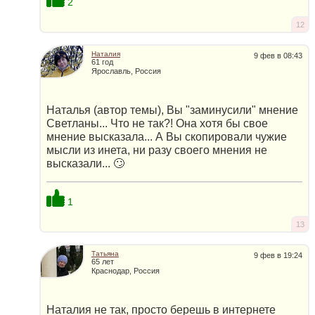
2
12
Наталия
9 фев в 08:43
61 год
Ярославль, Россия
Наталья (автор темы), Вы "заминусили" мнение
Светланы... Что не так?! Она хотя бы свое
мнение высказала... А Вы скопировали чужие
мысли из инета, ни разу своего мнения не
высказали... 🙄
1
13
Татьяна
9 фев в 19:24
65 лет
Краснодар, Россия
Наталия не так, просто берешь в интернете