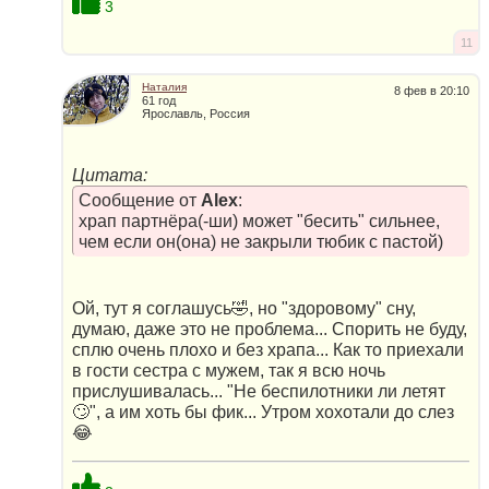
3
11
Наталия
8 фев в 20:10
61 год
Ярославль, Россия
Цитата:
Сообщение от
Alex
:
храп партнёра(-ши) может "бесить" сильнее,
чем если он(она) не закрыли тюбик с пастой)
Ой, тут я соглашусь🤣, но "здоровому" сну,
думаю, даже это не проблема... Спорить не буду,
сплю очень плохо и без храпа... Как то приехали
в гости сестра с мужем, так я всю ночь
прислушивалась... "Не беспилотники ли летят
🙄", а им хоть бы фик... Утром хохотали до слез
😂