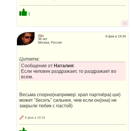
1
10
Alex
8 фев в 19:34
38 лет
Москва, Россия
Цитата:
Сообщение от
Наталия
:
Если человек раздражает, то раздражает во
всем.
Весьма сnoрно(например: храп партнёра(-ши)
может "бесить" сильнее, чем если он(она) не
закрыли тюбик с пастой)
8 фев в 19:34