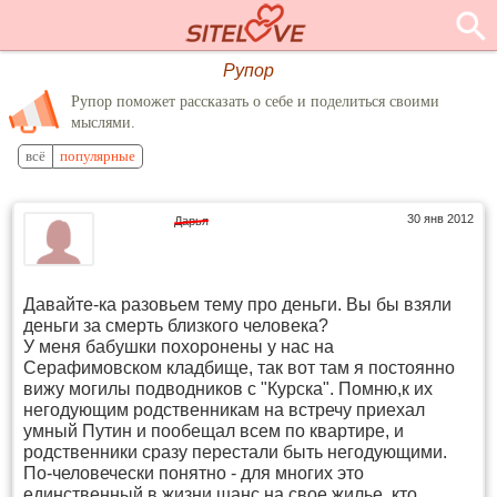
Рупор
Рупор поможет рассказать о себе и поделиться своими
мыслями.
всё
популярные
30 янв 2012
Дарья
Давайте-ка разовьем тему про деньги. Вы бы взяли
деньги за смерть близкого человека?
У меня бабушки похоронены у нас на
Серафимовском кладбище, так вот там я постоянно
вижу могилы подводников с "Курска". Помню,к их
негодующим родственникам на встречу приехал
умный Путин и пообещал всем по квартире, и
родственники сразу перестали быть негодующими.
По-человечески понятно - для многих это
единственный в жизни шанс на свое жилье, кто