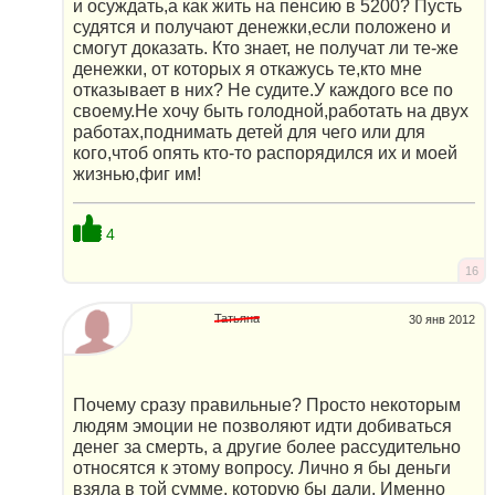
и осуждать,а как жить на пенсию в 5200? Пусть
судятся и получают денежки,если положено и
смогут доказать. Кто знает, не получат ли те-же
денежки, от которых я откажусь те,кто мне
отказывает в них? Не судите.У каждого все по
своему.Не хочу быть голодной,работать на двух
работах,поднимать детей для чего или для
кого,чтоб опять кто-то распорядился их и моей
жизнью,фиг им!
4
16
Татьяна
30 янв 2012
Почему сразу правильные? Просто некоторым
людям эмоции не позволяют идти добиваться
денег за смерть, а другие более рассудительно
относятся к этому вопросу. Лично я бы деньги
взяла в той сумме, которую бы дали. Именно