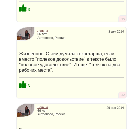
3
|<<
Ленина
2 дек 2014
66 лет
Антропово, Россия
Жизненное. О чем думала секретарша, если
вместо "полевое довольствие" в тексте было
"половое удовольствие". И ещё: "толчок на два
рабочих места".
6
|<<
Ленина
29 ноя 2014
66 лет
Антропово, Россия