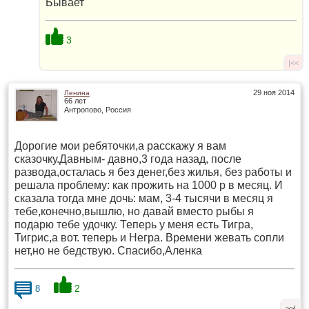
Бывает
3
|<<
29 ноя 2014
Ленина
66 лет
Антропово, Россия
Дорогие мои ребяточки,а расскажу я вам
сказочку.Давным- давно,3 года назад, после
развода,осталась я без денег,без жилья, без работы и
решала проблему: как прожить на 1000 р в месяц. И
сказала тогда мне дочь: мам, 3-4 тысячи в месяц я
тебе,конечно,вышлю, но давай вместо рыбы я
подарю тебе удочку. Теперь у меня есть Тигра,
Тигрис,а вот. теперь и Негра. Времени жевать сопли
нет,но не бедствую. Спасибо,Аленка
2
8
>>|