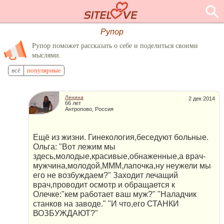
Рупор
Рупор поможет рассказать о себе и поделиться своими
мыслями.
всё
популярные
Ленина
2 дек 2014
66 лет
Антропово, Россия
Ещё из жизни. Гинекология,беседуют больные.
Ольга: "Вот лежим мы
здесь,молодые,красивые,обнаженные,а врач-
мужчина,молодой,МММ,лапочка,ну неужели мы
его не возбуждаем?" Заходит лечащий
врач,проводит осмотр и обращается к
Олечке:"кем работает ваш муж?" "Наладчик
станков на заводе." "И что,его СТАНКИ
ВОЗБУЖДАЮТ?"