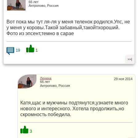
66 лет
Антропово, Россия
Вот пока мы тут ля-ля у меня теленок родился.Упс, не
у меня у коровы.Такой забавный,такойтхороший.
Фото из эпсент,темно в сарае
1
19
>>|
Ленина
29 ноя 2014
66 лет
Антропово, Россия
Катя,щас и мужчины подтянутся,узнаете много
нового и интересного. Хотела продолжить,но
скромность победила.
3