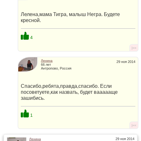
Лелена,мама Тигра, малыш Негра. Будете
кресной.
4
|<<
Ленина
29 ноя 2014
66 лет
Антропово, Россия
Спасибо,ребята,правда,спасибо. Если
посоветуете,как назвать, будет ваааааще
зашибись.
1
|<<
29 ноя 2014
Ленина