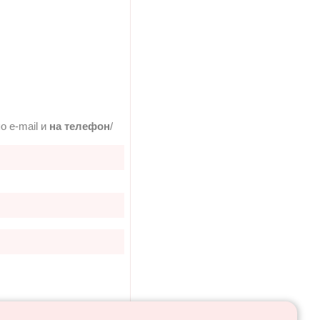
о e-mail и
на телефон
/