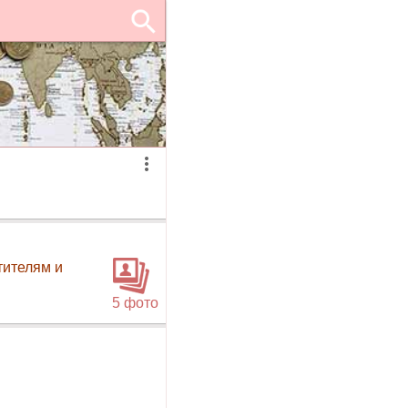
тителям и
5 фото