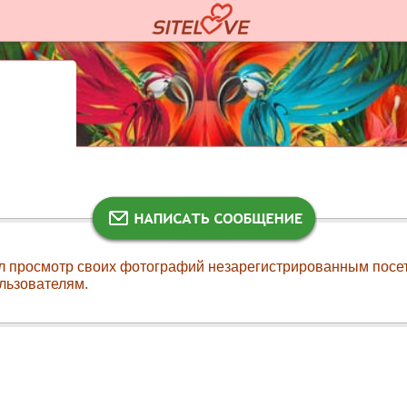
л просмотр своих фотографий незарегистрированным посе
льзователям.