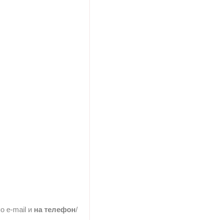
о e-mail и
на телефон
/