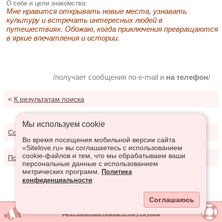
О себе и цели знакомства:
Мне нравится открывать новые места, узнавать
культуру и встречать интересных людей в
путешествиях. Обожаю, когда приключения превращаются
в яркие впечатления и истории.
/получает сообщения по e-mail и
на телефон
/
<
К результатам поиска
Мы используем сookie
Соглашение о предоставлении услуг
Во время посещения мобильной версии сайта
«Sitelove.ru» вы соглашаетесь с использованием
cookie-файлов и тем, что мы обрабатываем ваши
Политика конфиденциальности
персональные данные с использованием
метрических программ.
Политика
конфиденциальности
Соглашаюсь
Для компьютеров и ноутбуков