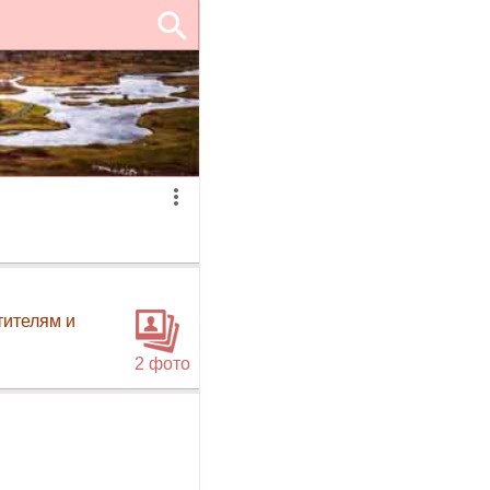
тителям и
2 фото