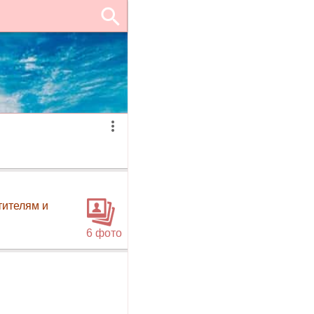
тителям и
6 фото