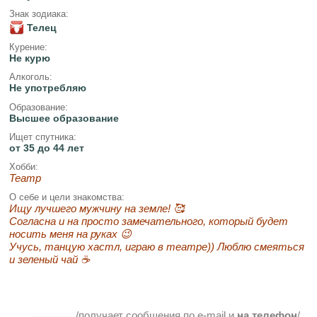
Знак зодиака:
Телец
Курение:
Не курю
Алкоголь:
Не употребляю
Образование:
Высшее образование
Ищет спутника:
от 35 до 44 лет
Хобби:
Театр
О себе и цели знакомства:
Ищу лучшего мужчину на земле! 🥰
Согласна и на просто замечательного, который будет
носить меня на руках 😉
Учусь, танцую хастл, играю в театре)) Люблю смеяться
и зеленый чай ☕️
/получает сообщения по e-mail и
на телефон
/