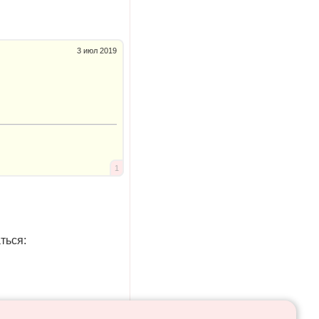
3 июл 2019
1
ться: