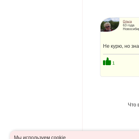
Ольга
63 года
Новосиби
Не курю, но зн
1
Что 
Мы используем сookie