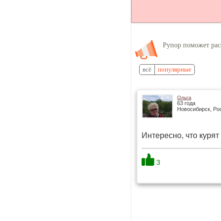
Рупор поможет рас
всё
популярные
Ольга
63 года
Новосибирск, Ро
Интересно, что курят
3