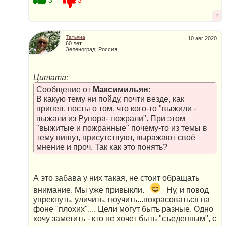
3
3
2
Татьяна
10 авг 2020
60 лет
Зеленоград, Россия
Цитата:
Сообщение от
Максимильян
:
В какую тему ни пойду, почти везде, как
припев, посты о том, что кого-то "выжили -
выжали из Рупора- пожрали". При этом
"выжитые и пожранные" почему-то из темы в
тему пишут, присутствуют, выражают своё
мнение и проч. Так как это понять?
А это забава у них такая, не стоит обращать
внимание. Мы уже привыкли.
Ну, и повод
упрекнуть, уличить, поучить...покрасоваться на
фоне "плохих".... Цели могут быть разные. Одно
хочу заметить - кто не хочет быть "съеденным", с