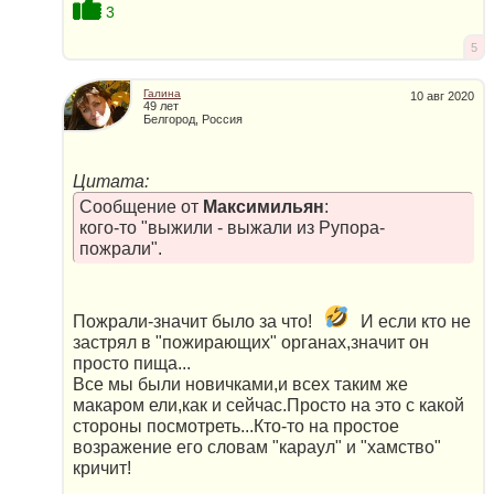
3
5
Галина
10 авг 2020
49 лет
Белгород, Россия
Цитата:
Сообщение от
Максимильян
:
кого-то "выжили - выжали из Рупора-
пожрали".
Пожрали-значит было за что!
И если кто не
застрял в "пожирающих" органах,значит он
просто пища...
Все мы были новичками,и всех таким же
макаром ели,как и сейчас.Просто на это с какой
стороны посмотреть...Кто-то на простое
возражение его словам "караул" и "хамство"
кричит!