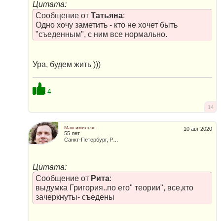
Цитата:
Сообщение от
Татьяна
:
Одно хочу заметить - кто не хочет быть
"съеденным", с ним все нормально.
Ура, будем жить )))
4
14
Максимильян
10 авг 2020
55 лет
Санкт-Петербург, Россия
Цитата:
Сообщение от
Рита
:
выдумка Григория..по его" теории", все,кто
зачеркнуты- съедены