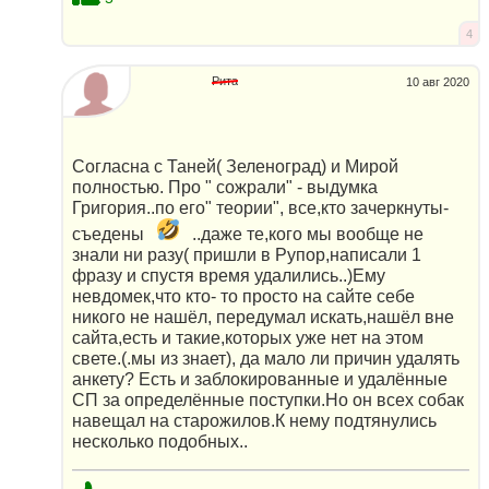
4
Рита
10 авг 2020
Согласна с Таней( Зеленоград) и Мирой
полностью. Про " сожрали" - выдумка
Григория..по его" теории", все,кто зачеркнуты-
съедены
..даже те,кого мы вообще не
знали ни разу( пришли в Рупор,написали 1
фразу и спустя время удалились..)Ему
невдомек,что кто- то просто на сайте себе
никого не нашёл, передумал искать,нашёл вне
сайта,есть и такие,которых уже нет на этом
свете.(.мы из знает), да мало ли причин удалять
анкету? Есть и заблокированные и удалённые
СП за определённые поступки.Но он всех собак
навещал на старожилов.К нему подтянулись
несколько подобных..