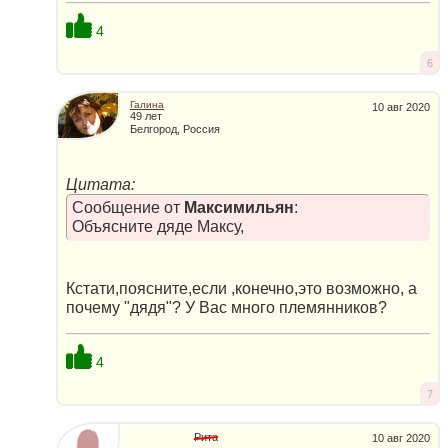
4
6
Галина
10 авг 2020
49 лет
Белгород, Россия
Цитата:
Сообщение от
Максимильян
:
Объясните дяде Максу,
Кстати,поясните,если ,конечно,это возможно, а
почему "дядя"? У Вас много племянников?
4
7
Рита
10 авг 2020