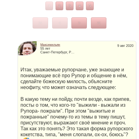
1
2
3
4
5
|<
<
>
>|
Максимильян
9 авг 2020
55 лет
Санкт-Петербург, Россия
Итак, уважаемые рупорчане, уже знающие и
понимающие всё про Рупор и общение в нём,
сделайте божескую милость, объясните
неофиту, что может означать следующее:
В какую тему ни пойду, почти везде, как припев,
посты о том, что кого-то "выжили - выжали из
Рупора- пожрали". При этом "выжитые и
пожранные" почему-то из темы в тему пишут,
присутствуют, выражают своё мнение и проч.
Так как это понять? Это такая форма рупорского
кокетства, типа, "меня слопали, ох-ох, боюсь"?