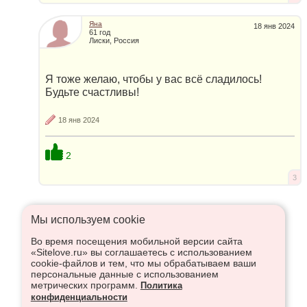
Яна
18 янв 2024
61 год
Лиски, Россия
Я тоже желаю, чтобы у вас всё сладилось!
Будьте счастливы!
18 янв 2024
2
3
Мы используем сookie
Во время посещения мобильной версии сайта
Что высказаться в Рупор, необходимо войти или
«Sitelove.ru» вы соглашаетесь с использованием
зарегистрироваться:
cookie-файлов и тем, что мы обрабатываем ваши
персональные данные с использованием
метрических программ.
Политика
конфиденциальности
Регистрация
Вход