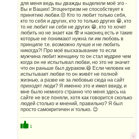
для меня ведь вы дважды выделили моё эго -
Вы и Ваших! Эгоцентризм не способствует к
принятию любви.😔 Кто то любит только себя,
кто то себя и других, кто то только других 😁, кто
то не любит ни себя не других 😁, кто то хочет
любить но не знает как 🤓 и наконец есть и такие
которые не понимают нужна ли им любовь в
принципе т.е. возможно лучше и не любить
никогда?! Про моё высказывание то если
мужчина любит женщину то он стал мудрее чем
когда он не испытывал любви, но это не значит
что он раньше был дураком.😆 Если человек не
испытывает любви то он живёт не полной
жизнью, а разве не за любовью сюда на сайт
приходят люди? Я именно это и имел ввиду, и
мне было немного странно что меня здесь на
сайте не все поняли, хотя как говорится сколько
людей столько и мнений, правильно? Я был
просто самокритичен и только. 😉
1
4