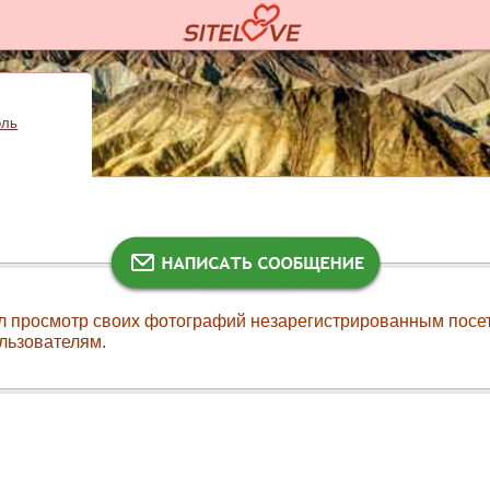
оль
л просмотр своих фотографий незарегистрированным посе
льзователям.